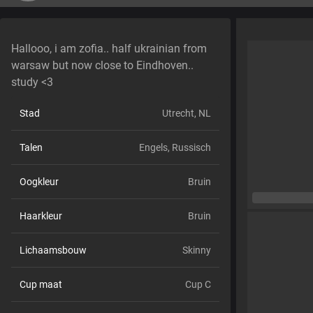
Hallooo, i am zofia.. half ukrainian from
warsaw but now close to Eindhoven..
study <3
Stad
Utrecht, NL
Talen
Engels,
Russisch
Oogkleur
Bruin
Haarkleur
Bruin
Lichaamsbouw
Skinny
Cup maat
Cup C